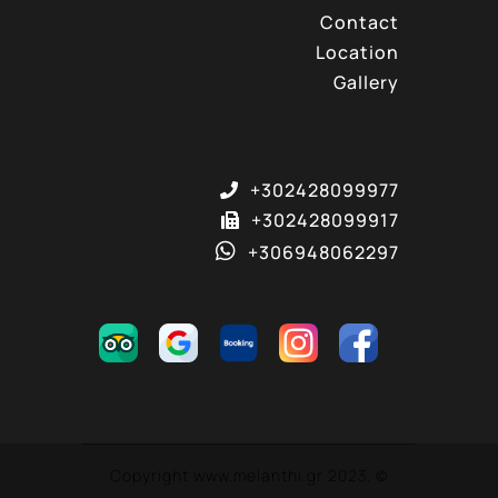
Contact
Location
Gallery
+302428099977
+302428099917
+306948062297
© Copyright www.melanthi.gr 2023.